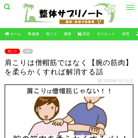
ホーム
健康
肩こり
腰痛
美容
ダイエット
姿勢
肩こり
PR
肩こりは僧帽筋ではなく【腕の筋肉】
を柔らかくすれば解消する話
2020年3月11日