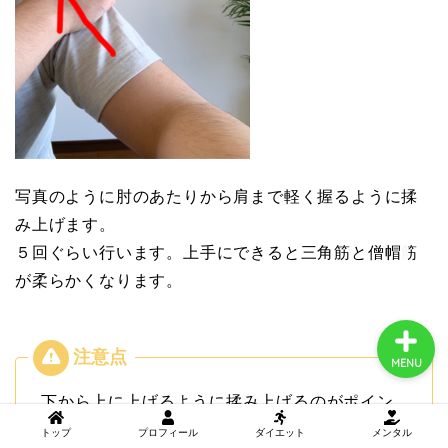
トップ
プロフィール
ダイエット
写真のように肘のあたりから肩まで軽く握るように揉
み上げます。
メンタル
５回ぐらい行います。上手にできると三角筋と僧帽筋
が柔らかくなります。
MENU
下から上に上げるように揉み上げるのがポイン
ト！
トップ
プロフィール
ダイエット
メンタル