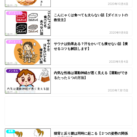
2020年10月6日
ダイエット
こんにゃくは食べても太らない話【ダイエットの
救世主】
2020年9月8日
ダイエット
サウナは効果ある？汗をかいても痩せない話【痩
せるコツも解説します】
2020年9月4日
メンタル
内気な性格は運動神経が悪く見える【運動ができ
るたった１つの方法】
2020年7月13日
姿勢
猫背と反り腰は同時に起こる【２つの姿勢の関係