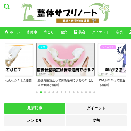
ホーム
健康
肩こり
腰痛
美容
ダイエット
姿勢
姿勢
ダイエット
たいなんなの？【柔道整
産後骨盤矯正って保険適用できるの？【柔
BMIが２２って普通？
道整復師が解説】
も解説】
最新記事
ダイエット
メンタル
姿勢