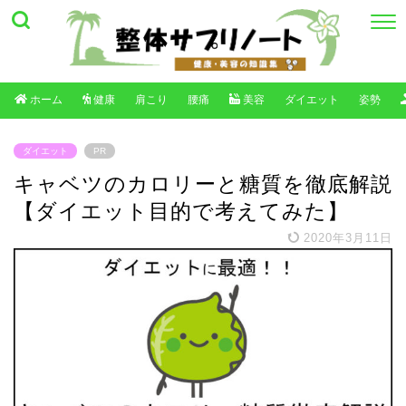
ホーム
健康
肩こり
腰痛
美容
ダイエット
姿勢
ダイエット
PR
キャベツのカロリーと糖質を徹底解説
【ダイエット目的で考えてみた】
2020年3月11日