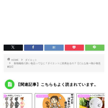
HOME
ダイエット
食物繊維の多い食品ってなに？ダイエットに効果あるの？【どんな食べ物か徹底
解説】
【関連記事】こちらもよく読まれています。
エット
ダイエット
ダイエット