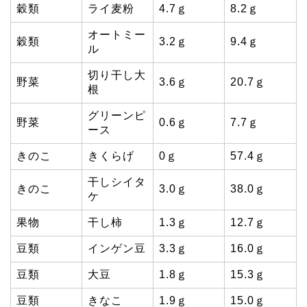
穀類
ライ麦粉
4.7ｇ
8.2ｇ
オートミー
穀類
3.2ｇ
9.4ｇ
ル
切り干し大
野菜
3.6ｇ
20.7ｇ
根
グリーンピ
野菜
0.6ｇ
7.7ｇ
ース
きのこ
きくらげ
0ｇ
57.4ｇ
干しシイタ
きのこ
3.0ｇ
38.0ｇ
ケ
果物
干し柿
1.3ｇ
12.7ｇ
豆類
インゲン豆
3.3ｇ
16.0ｇ
豆類
大豆
1.8ｇ
15.3ｇ
豆類
きなこ
1.9ｇ
15.0ｇ