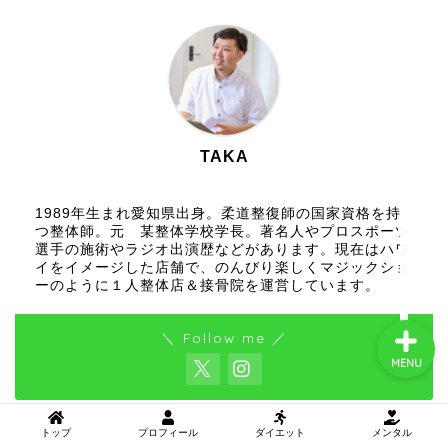
トップ
プロフィール
TAKA
ダイエット
1989年生まれ愛知県出身。柔道整復師の国家資格を持
つ整体師。元 某整体学校学長。著名人やプロスポーツ
メンタル
選手の施術やラジオ出演歴などがあります。現在はハワ
イをイメージした店舗で、のんびり楽しくマジックショ
ーのように１人整体店＆接骨院を運営しています。
＼ Follow me ／
MENU
トップ
プロフィール
ダイエット
メンタル