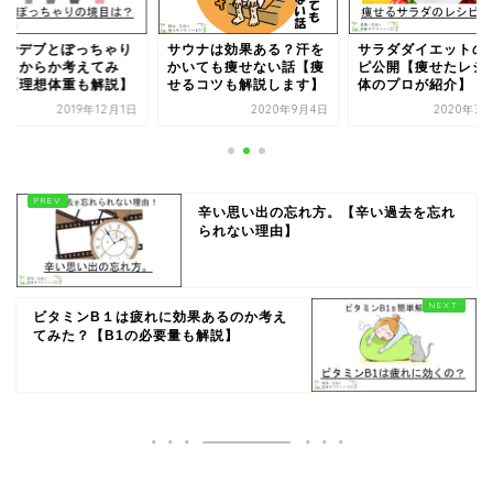
ウナは効果ある？汗を
サラダダイエットのレシ
BMIでデブとぽっち
いても痩せない話【痩
ピ公開【痩せたレシピを
がどこからか考えて
るコツも解説します】
体のプロが紹介】
た。【理想体重も解
2020年9月4日
2020年3月24日
2019年1
辛い思い出の忘れ方。【辛い過去を忘れ
られない理由】
ビタミンB１は疲れに効果あるのか考え
てみた？【B1の必要量も解説】