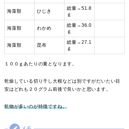
総量→51.8
海藻類
ひじき
ｇ
総量→36.0
海藻類
わかめ
ｇ
総量→27.1
海藻類
昆布
ｇ
１００ｇあたりの量となります。
乾燥している切り干し大根などは別ですがだいたい目
安はどれも２０グラム前後で良いかと思います。
乾物が多いのが特徴ですね。