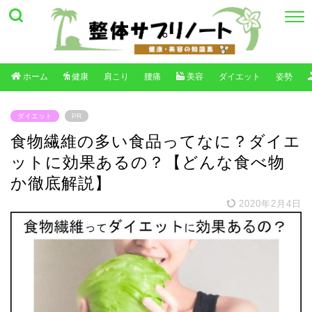
ホーム
健康
肩こり
腰痛
美容
ダイエット
姿勢
ダイエット
PR
食物繊維の多い食品ってなに？ダイエ
ットに効果あるの？【どんな食べ物
か徹底解説】
2020年2月4日