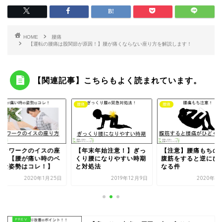
HOME
腰痛
【運転の腰痛は股関節が原因！】腰が痛くならない座り方を解説します！
【関連記事】こちらもよく読まれています。
腰痛
腰痛
腰痛
イスの座
【年末年始注意！】ぎっ
【注意】腰痛もちの人が
デス
い時のベ
くり腰になりやすい時期
腹筋をすると逆にひどく
り方
レ！】
と対処法
なる件
スト
年1月25日
2019年12月9日
2020年1月15日