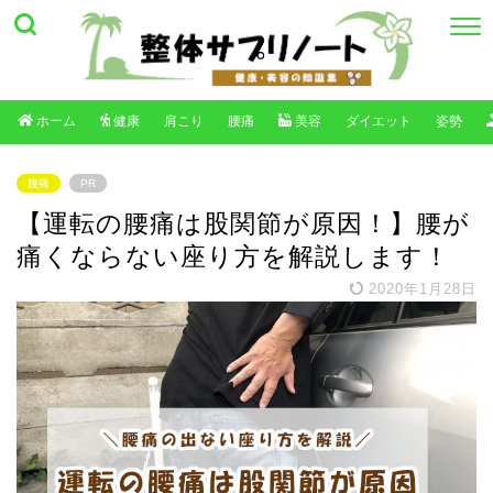
ホーム
健康
肩こり
腰痛
美容
ダイエット
姿勢
腰痛
PR
【運転の腰痛は股関節が原因！】腰が
痛くならない座り方を解説します！
2020年1月28日