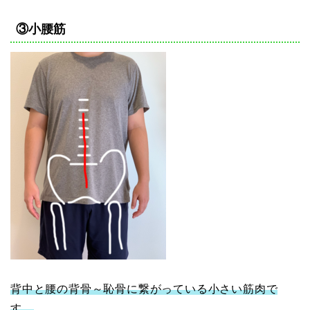
③小腰筋
背中と腰の背骨～恥骨に繋がっている小さい筋肉で
す。